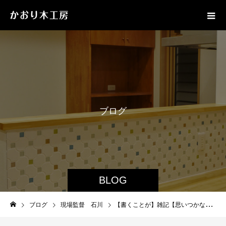
ブ
ロ
グ
BLOG
ブログ
現場監督 石川
【書くことが】雑記【思いつかなかった】