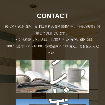
資
社
CONTACT
料
家づくりのお悩み、まずは無料の資料請求から。社長の著書も同
長
梱してお届けします。
じっくり相談したい方は、お電話でもどうぞ。054-261-
プ
2807（受付9:00〜18:00・水曜定休／「HP見た」とお伝えくだ
さい）
の
レ
お
ゼ
宅