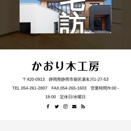
ン
訪
ト
問
見
〒420-0913 静岡県静岡市葵区瀬名川1-27-53
TEL.054-261-2807 FAX.054-265-1603 営業時間/9:00 -
学
18:00 定休日/水曜日
会