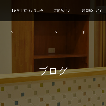
【必見】家づくりコラ
高断熱リノ
静岡移住ガイ
ム
ベ
ド
ブ
ロ
グ