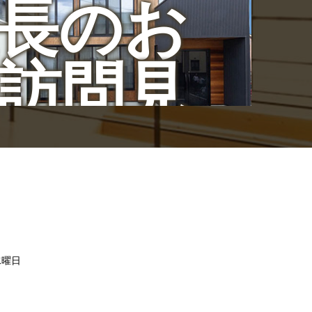
長のお
訪問見
学会
/水曜日