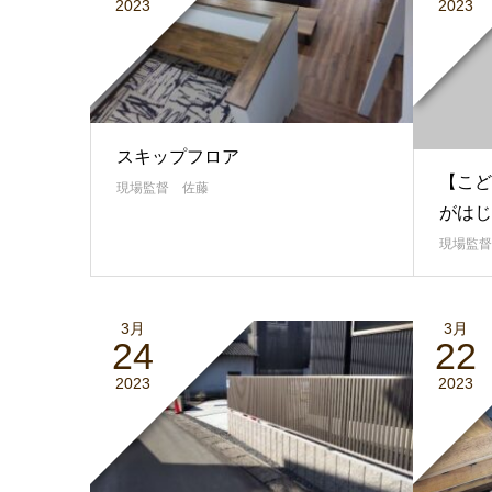
2023
2023
スキップフロア
【こど
現場監督 佐藤
がはじ
現場監督
3月
3月
24
22
2023
2023