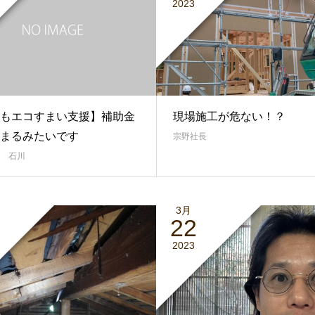
2023
もエコすまい支援】補助金
現場施工が危ない！？
まるみたいです
宗野社長
 石川
3月
22
2023