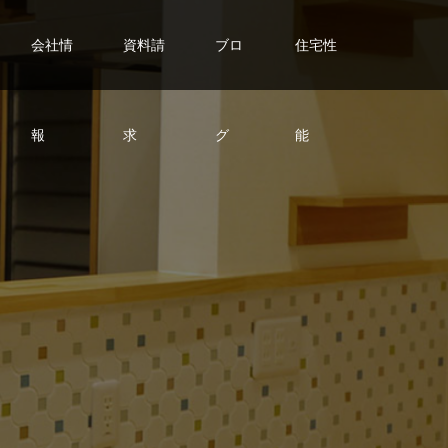
会社情
資料請
ブロ
住宅性
報
求
グ
能