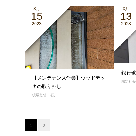
3月
3月
15
13
2023
2023
銀行破
【メンテナンス作業】ウッドデッ
宗野社長
キの取り外し
現場監督 石川
1
2