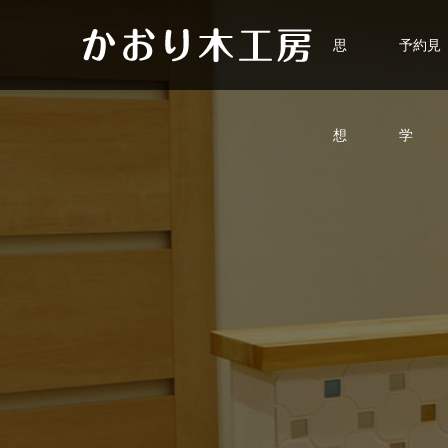
思
予約見
想
学