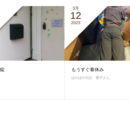
3月
12
2023
綻
もうすぐ春休み
ほのぼの日記 愛子さん