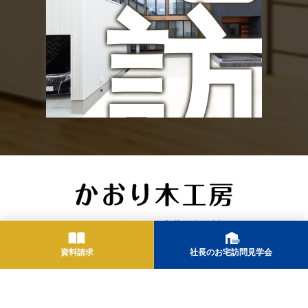
訪
ン
問
ト
〒420-0913 静岡県静岡市葵区瀬名川1-27-53
TEL.054-261-2807 FAX.054-265-1603 営業時間/9:00 -
資料請求
社長のお宅訪問見学会
18:00 定休日/水曜日