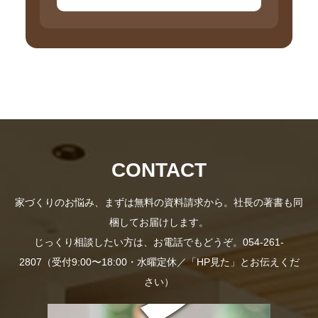
長
料
の
プ
CONTACT
家づくりのお悩み、まずは無料の資料請求から。社長の著書も同
梱してお届けします。
じっくり相談したい方は、お電話でもどうぞ。054-261-
2807（受付9:00〜18:00・水曜定休／「HP見た」とお伝えくだ
さい）