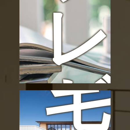
お
レ
宅
ゼ