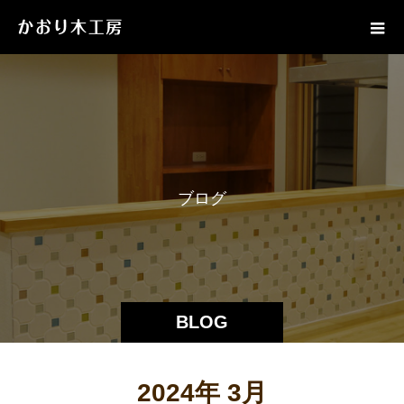
ブ
ロ
グ
BLOG
2024年 3月