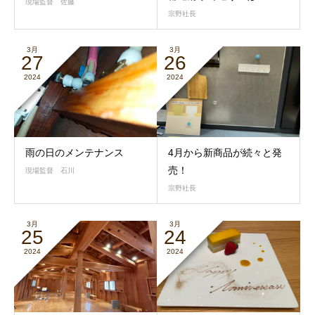
現場監督 佐藤
宗野社長
3月
3月
27
26
2024
2024
雨の日のメンテナンス
4月から新商品が続々と発
売！
現場監督 石川
宗野社長
3月
3月
25
24
2024
2024