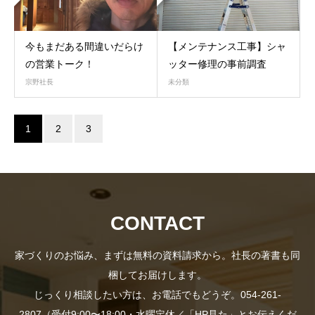
今もまだある間違いだらけ
【メンテナンス工事】シャ
の営業トーク！
ッター修理の事前調査
宗野社長
未分類
1
2
3
資
CONTACT
社
家づくりのお悩み、まずは無料の資料請求から。社長の著書も同
料
梱してお届けします。
長
じっくり相談したい方は、お電話でもどうぞ。054-261-
2807（受付9:00〜18:00・水曜定休／「HP見た」とお伝えくだ