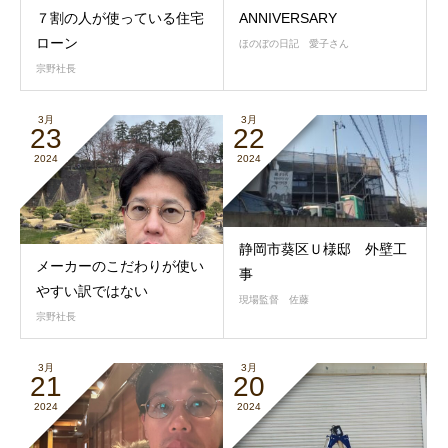
７割の人が使っている住宅
ANNIVERSARY
ローン
ほのぼの日記 愛子さん
宗野社長
3月
3月
23
22
2024
2024
静岡市葵区Ｕ様邸 外壁工
メーカーのこだわりが使い
事
やすい訳ではない
現場監督 佐藤
宗野社長
3月
3月
21
20
2024
2024