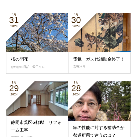
3月
3月
31
30
2024
2024
桜の開花
電気・ガス代補助金終了！
ほのぼの日記 愛子さん
宗野社長
3月
3月
29
28
2024
2024
静岡市葵区G様邸 リフォ
家の性能に対する補助金が
ーム工事
都道府県で違うのは？