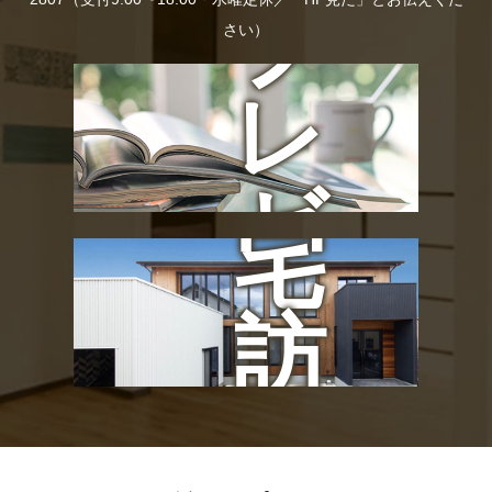
プ
さい）
の
レ
お
ゼ
宅
ン
訪
ト
問