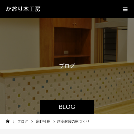
ブ
ロ
グ
BLOG
ブログ
宗野社長
超高耐震の家づくり