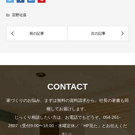
宗野社長
資
社
CONTACT
料
長
家づくりのお悩み、まずは無料の資料請求から。社長の著書も同
梱してお届けします。
じっくり相談したい方は、お電話でもどうぞ。054-261-
2807（受付9:00〜18:00・水曜定休／「HP見た」とお伝えくだ
さい）