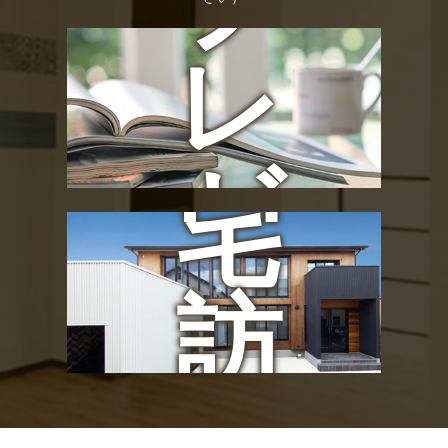
プ
の
レ
お
ゼ
宅
ン
訪
ト