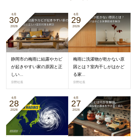
6月
6月
30
29
2026
2026
静岡市の梅雨に結露やカビ
梅雨に洗濯物が乾かない原
が起きやすい家の原因と正
因とは？室内干しがはかど
しい...
る家...
宗野社長
宗野社長
6月
6月
28
27
2026
2026