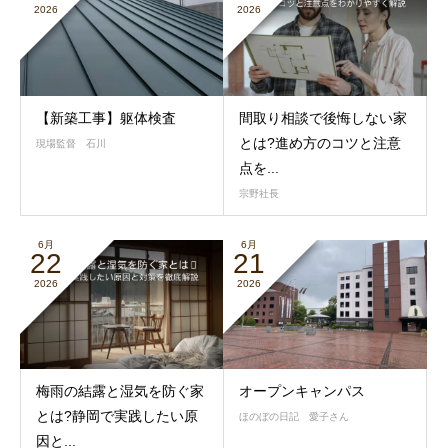
2026
2026
【新築工事】躯体検査
間取り相談で後悔しない家
とは?進め方のコツと注意
現場監督 石川
点を...
宗野社長
6月
6月
22
21
2026
2026
梅雨の結露と湿気を防ぐ家
オープンキャンパス
とは?静岡で実践したい原
ほのぼの日記 愛子さん
因と...