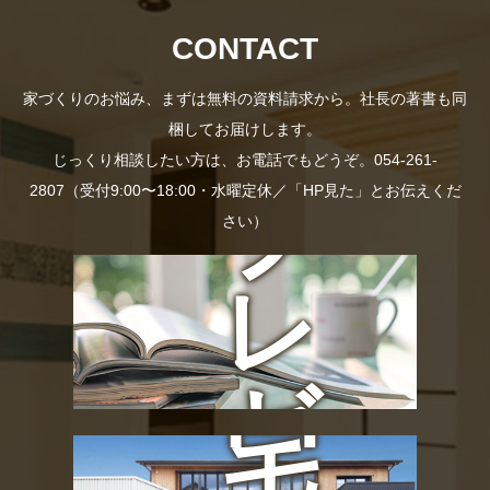
資
社
CONTACT
料
家づくりのお悩み、まずは無料の資料請求から。社長の著書も同
梱してお届けします。
長
じっくり相談したい方は、お電話でもどうぞ。054-261-
2807（受付9:00〜18:00・水曜定休／「HP見た」とお伝えくだ
プ
さい）
の
レ
お
ゼ
宅