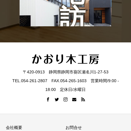
ン
訪
ト
問
見
〒420-0913 静岡県静岡市葵区瀬名川1-27-53
TEL.054-261-2807 FAX.054-265-1603 営業時間/9:00 -
学
18:00 定休日/水曜日
会
会社概要
お問合せ