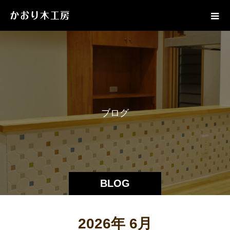
ブ
ロ
グ
BLOG
2026年 6月