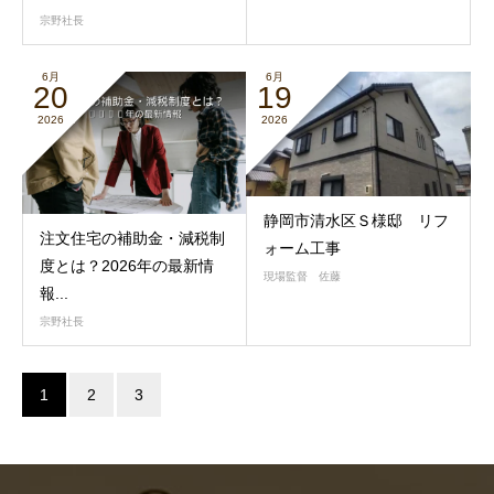
宗野社長
6月
6月
20
19
2026
2026
静岡市清水区Ｓ様邸 リフ
注文住宅の補助金・減税制
ォーム工事
度とは？2026年の最新情
現場監督 佐藤
報...
宗野社長
1
2
3