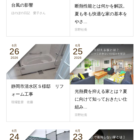
台風の影響
断熱性能とは何かを解説。
夏も冬も快適な家の基本を
ほのぼの日記 愛子さん
やさ...
宗野社長
6月
6月
26
25
2026
2026
静岡市清水区Ｓ様邸 リフ
光熱費を抑える家とは？夏
ォーム工事
に向けて知っておきたい仕
現場監督 佐藤
組み...
宗野社長
6月
6月
24
23