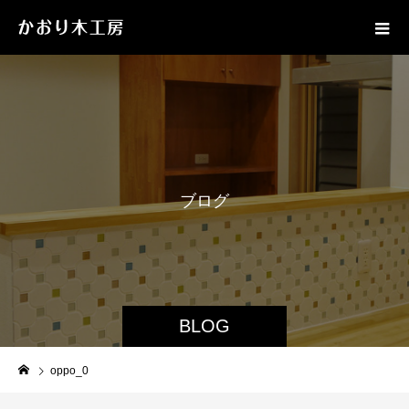
ブ
ロ
グ
BLOG
oppo_0