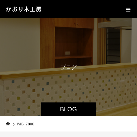
ブ
ロ
グ
BLOG
IMG_7800