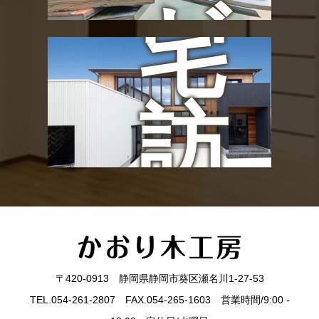
ゼ
宅
ン
訪
ト
問
〒420-0913 静岡県静岡市葵区瀬名川1-27-53
TEL.054-261-2807 FAX.054-265-1603 営業時間/9:00 -