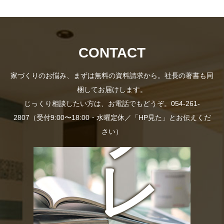
資
社
料
長
CONTACT
家づくりのお悩み、まずは無料の資料請求から。社長の著書も同
梱してお届けします。
プ
じっくり相談したい方は、お電話でもどうぞ。054-261-
の
2807（受付9:00〜18:00・水曜定休／「HP見た」とお伝えくだ
さい）
レ
お