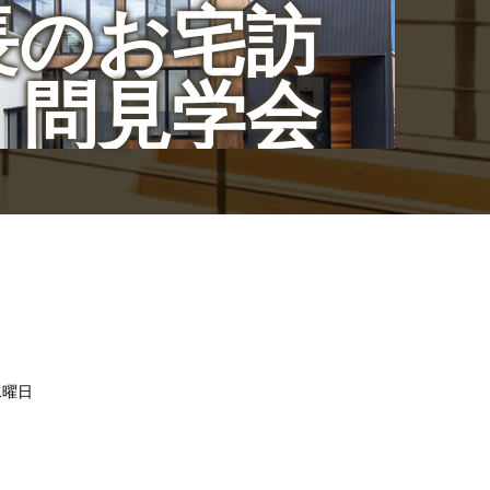
長のお宅訪
問見学会
/水曜日