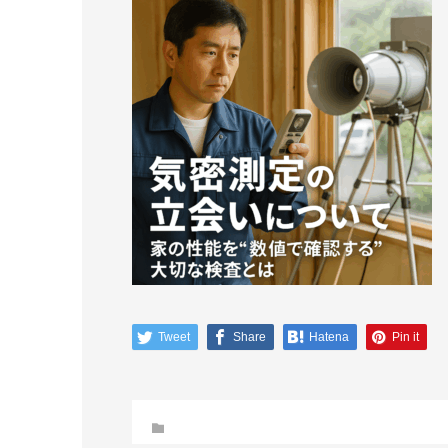
Tweet
Share
Hatena
Pin it