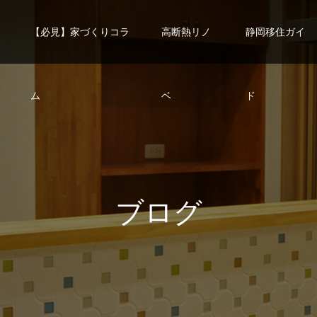
【必見】家づくりコラ
高断熱リノ
静岡移住ガイ
ム
ベ
ド
ブ
ロ
グ