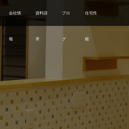
会社情
資料請
ブロ
住宅性
報
求
グ
能