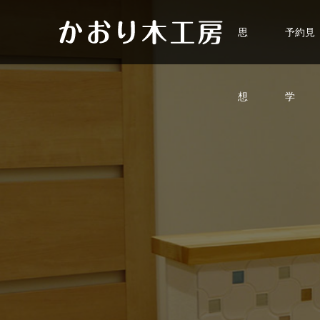
思
予約見
想
学