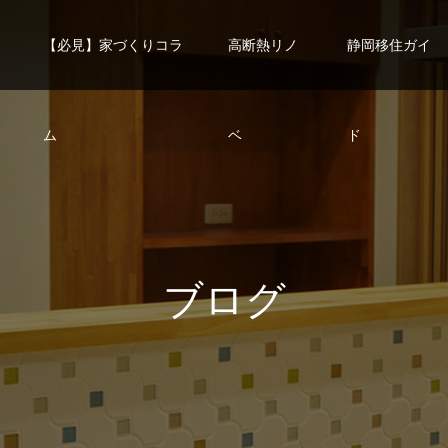
【必見】家づくりコラ
高断熱リノ
静岡移住ガイ
ム
ベ
ド
ブ
ロ
グ