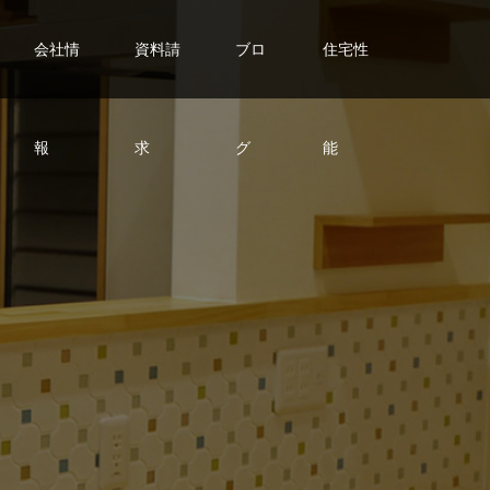
会社情
資料請
ブロ
住宅性
報
求
グ
能