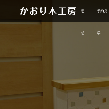
思
予約見
想
学