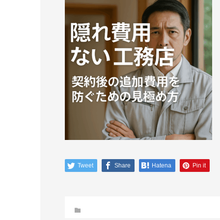
Tweet
Share
Hatena
Pin it