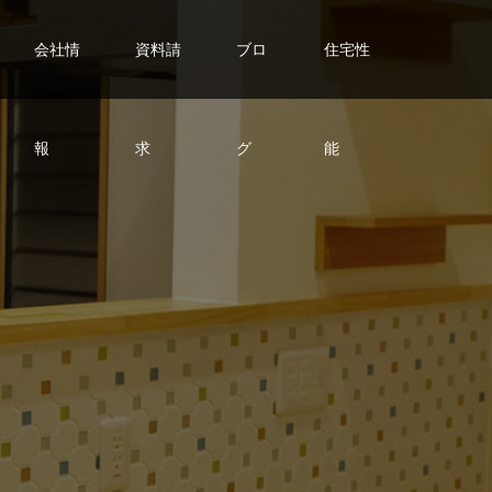
会社情
資料請
ブロ
住宅性
報
求
グ
能