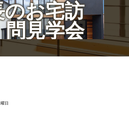
長のお宅訪
問見学会
/水曜日