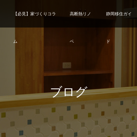
【必見】家づくりコラ
高断熱リノ
静岡移住ガイ
ム
ベ
ド
ブ
ロ
グ