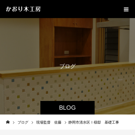
ブ
ロ
グ
BLOG
ブログ
現場監督 佐藤
静岡市清水区Ⅰ様邸 基礎工事