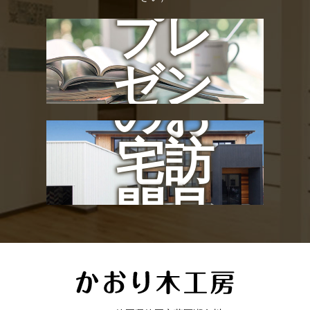
プレ
社長
ゼン
のお
ト
宅訪
問見
学会