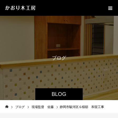
ブ
ロ
グ
BLOG
ブログ
現場監督 佐藤
静岡市駿河区Ｇ様邸 和室工事