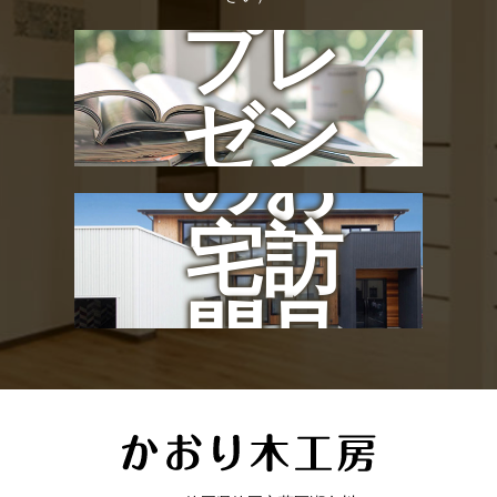
プレ
社長
ゼン
のお
ト
宅訪
問見
学会