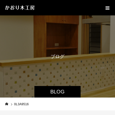
ブ
ロ
グ
BLOG
0L3A9516