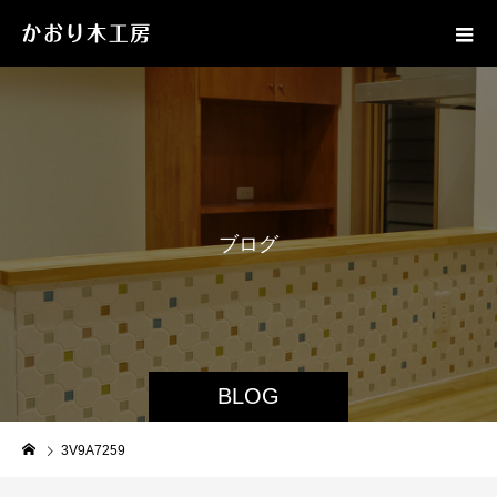
ブ
ロ
グ
BLOG
3V9A7259