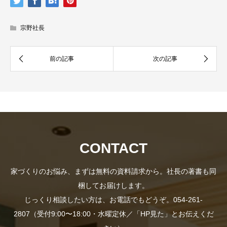
資
宗野社長
社
料
長
CONTACT
家づくりのお悩み、まずは無料の資料請求から。社長の著書も同
プ
梱してお届けします。
の
じっくり相談したい方は、お電話でもどうぞ。054-261-
2807（受付9:00〜18:00・水曜定休／「HP見た」とお伝えくだ