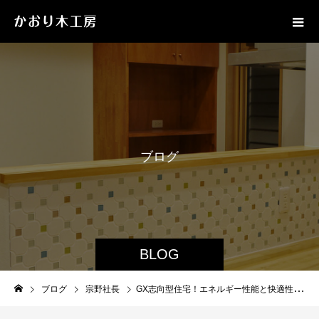
ブ
ロ
グ
BLOG
ブログ
宗野社長
GX志向型住宅！エネルギー性能と快適性を両立する施工ポイント