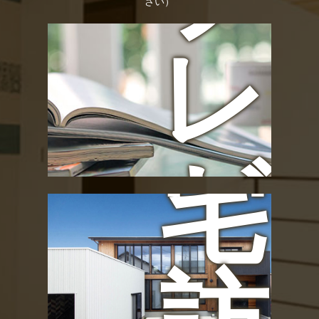
さい）
レ
お
ゼ
宅
ン