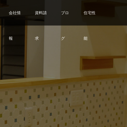
会社情
資料請
ブロ
住宅性
報
求
グ
能