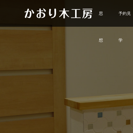
思
予約見
想
学