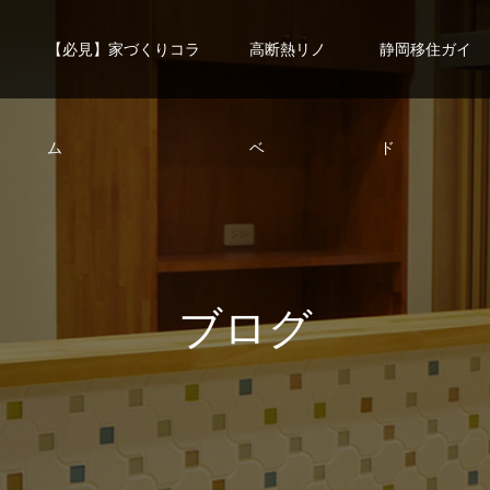
【必見】家づくりコラ
高断熱リノ
静岡移住ガイ
ム
ベ
ド
ブ
ロ
グ