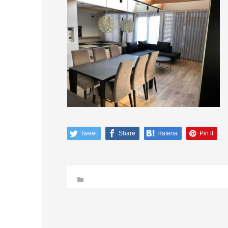
Tweet
Share
Hatena
Pin it