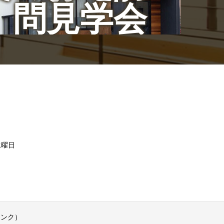
問見学会
/水曜日
リンク）