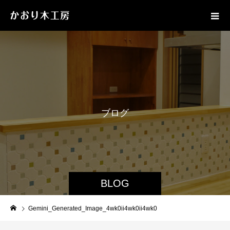
ブ
ロ
グ
BLOG
Gemini_Generated_Image_4wk0ii4wk0ii4wk0