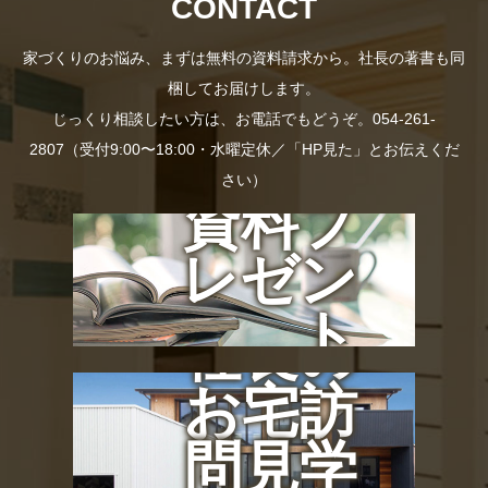
CONTACT
家づくりのお悩み、まずは無料の資料請求から。社長の著書も同
梱してお届けします。
じっくり相談したい方は、お電話でもどうぞ。054-261-
2807（受付9:00〜18:00・水曜定休／「HP見た」とお伝えくだ
さい）
資料プ
レゼン
ト
社長の
お宅訪
問見学