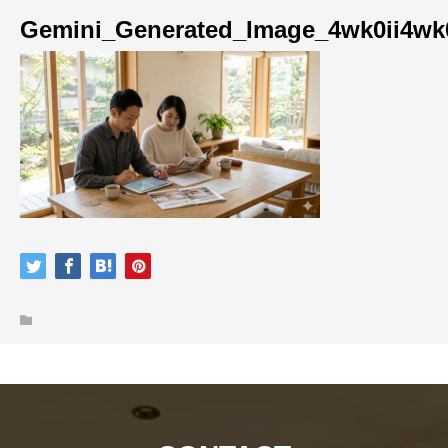
Gemini_Generated_Image_4wk0ii4wk