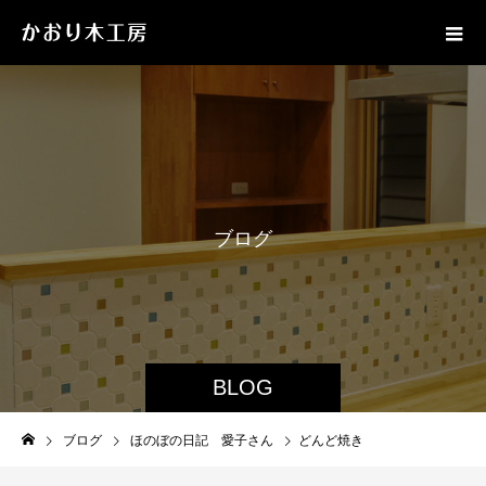
ブ
ロ
グ
BLOG
ブログ
ほのぼの日記 愛子さん
どんど焼き