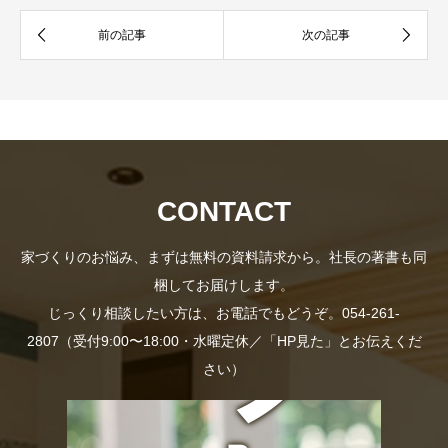
資
社
料
長
CONTACT
家づくりのお悩み、まずは無料の資料請求から。社長の著書も同
梱してお届けします。
プ
の
じっくり相談したい方は、お電話でもどうぞ。054-261-
2807（受付9:00〜18:00・水曜定休／「HP見た」とお伝えくだ
さい）