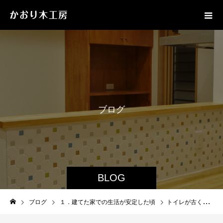
ブ
ロ
グ
BLOG
ブログ
１．建てた家での生活が安定した頃
トイレが古くて不便！快適性を高める最新リフォームとは