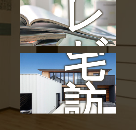
レ
お
ゼ
宅
ン
訪