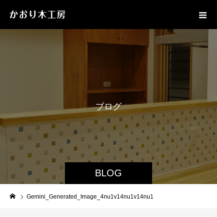
ブ
ロ
グ
BLOG
Gemini_Generated_Image_4nu1v14nu1v14nu1