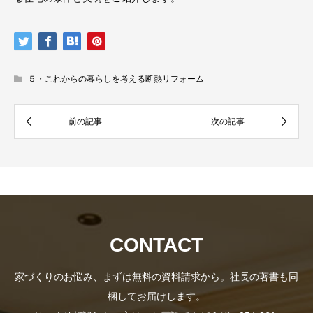
５・これからの暮らしを考える断熱リフォーム
資
社
料
長
CONTACT
家づくりのお悩み、まずは無料の資料請求から。社長の著書も同
梱してお届けします。