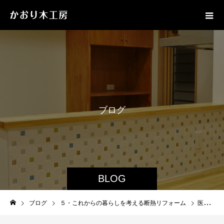
ブ
ロ
グ
BLOG
ブログ
５・これからの暮らしを考える断熱リフォーム
医療・介護職から見た“理想の断熱住宅”とは