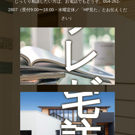
プ
じっくり相談したい方は、お電話でもどうぞ。054-261-
の
2807（受付9:00〜18:00・水曜定休／「HP見た」とお伝えくだ
さい）
レ
お
ゼ
宅
ン