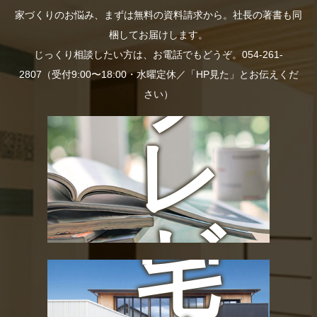
料
長
家づくりのお悩み、まずは無料の資料請求から。社長の著書も同
梱してお届けします。
プ
じっくり相談したい方は、お電話でもどうぞ。054-261-
の
2807（受付9:00〜18:00・水曜定休／「HP見た」とお伝えくだ
さい）
レ
お
ゼ
宅