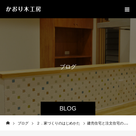
ブ
ロ
グ
BLOG
ブログ
２．家づくりのはじめかた
建売住宅と注文住宅の違いとは──あなたに合うのはどっち？