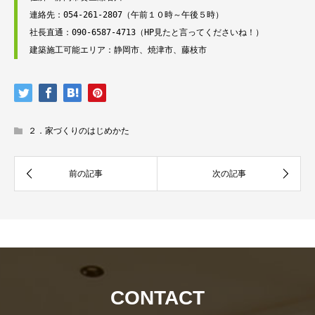
連絡先：054-261-2807（午前１０時～午後５時）
社長直通：090-6587-4713（HP見たと言ってくださいね！）
建築施工可能エリア：静岡市、焼津市、藤枝市
２．家づくりのはじめかた
資
社
CONTACT