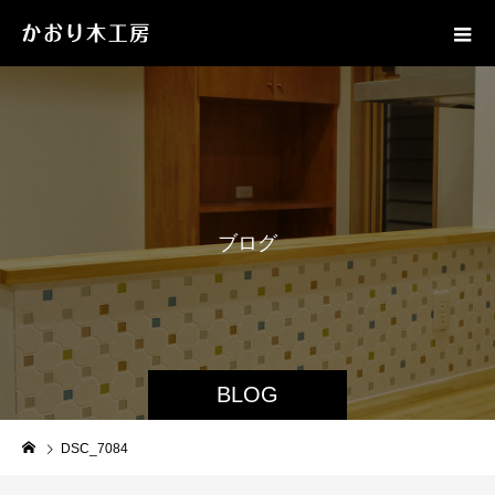
ブ
ロ
グ
BLOG
DSC_7084