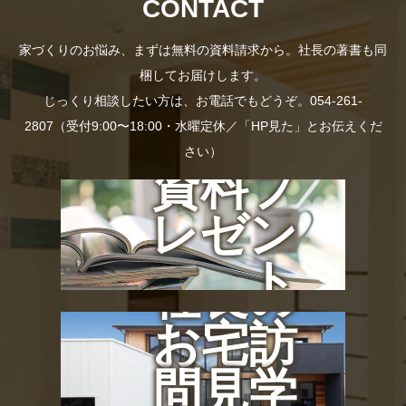
CONTACT
家づくりのお悩み、まずは無料の資料請求から。社長の著書も同
梱してお届けします。
じっくり相談したい方は、お電話でもどうぞ。054-261-
2807（受付9:00〜18:00・水曜定休／「HP見た」とお伝えくだ
さい）
資料プ
レゼン
ト
社長の
お宅訪
問見学