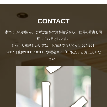
の
プ
CONTACT
家づくりのお悩み、まずは無料の資料請求から。社長の著書も同
梱してお届けします。
じっくり相談したい方は、お電話でもどうぞ。054-261-
2807（受付9:00〜18:00・水曜定休／「HP見た」とお伝えくだ
さい）
お
レ