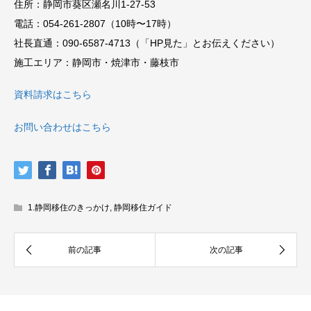
住所：静岡市葵区瀬名川1-27-53
社
電話：054-261-2807（10時〜17時）
資
社長直通：090-6587-4713（「HP見た」とお伝えください）
施工エリア：静岡市・焼津市・藤枝市
資料請求はこちら
お問い合わせはこちら
長
料
1.静岡移住のきっかけ
,
静岡移住ガイド