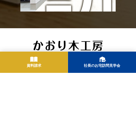
ン
問
ト
〒420-0913 静岡県静岡市葵区瀬名川1-27-53
資料請求
社長のお宅訪問見学会
TEL.054-261-2807 FAX.054-265-1603 営業時間/9:00 -
18:00 定休日/水曜日
会社概要
お問合せ
プライバシーポリシー
住宅展示場ネット（相互リン