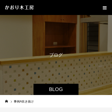
ブ
ロ
グ
BLOG
事例A吹き抜け