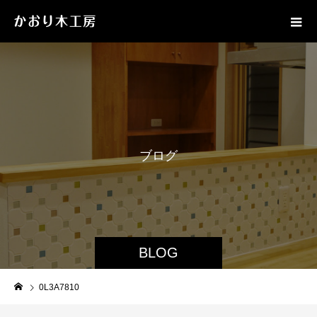
ブ
ロ
グ
BLOG
0L3A7810