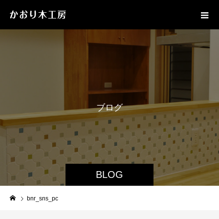
ブ
ロ
グ
BLOG
bnr_sns_pc