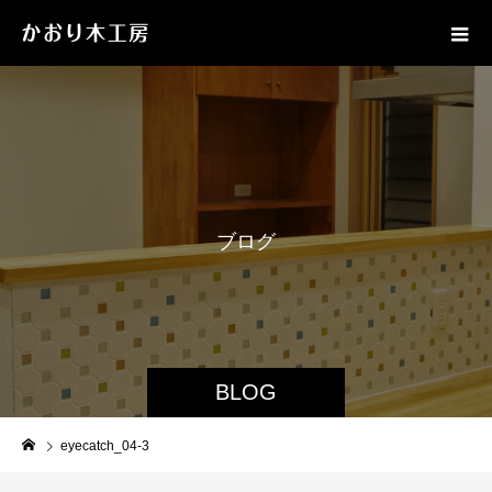
ブ
ロ
グ
BLOG
eyecatch_04-3