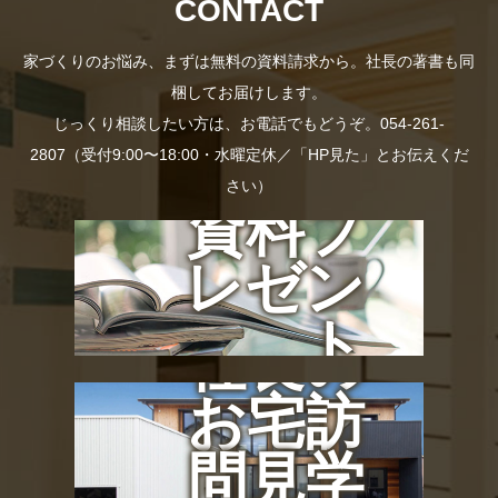
CONTACT
家づくりのお悩み、まずは無料の資料請求から。社長の著書も同
梱してお届けします。
じっくり相談したい方は、お電話でもどうぞ。054-261-
2807（受付9:00〜18:00・水曜定休／「HP見た」とお伝えくだ
さい）
資料プ
レゼン
ト
社長の
お宅訪
問見学