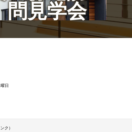
問見学会
/水曜日
リンク）