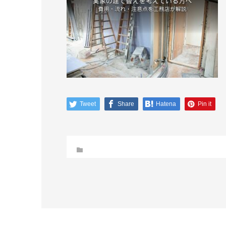
Tweet
Share
Hatena
Pin it