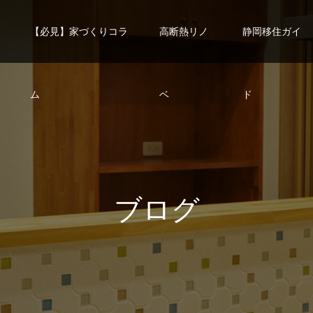
【必見】家づくりコラ
高断熱リノ
静岡移住ガイ
ム
ベ
ド
ブ
ロ
グ