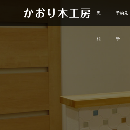
思
予約見
想
学