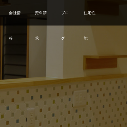
会社情
資料請
ブロ
住宅性
報
求
グ
能