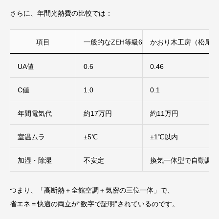
さらに、年間光熱費の比較では：
項目
一般的なZEH等級6
かおり木工房（松尾式V
UA値
0.6
0.46
C値
1.0
0.1
年間電気代
約17万円
約11万円
室温ムラ
±5℃
±1℃以内
加湿・除湿
不安定
換気一体型で自動調整
つまり、「高断熱＋全館空調＋気密の三位一体」で、
省エネ＝快適の両立が“数字で証明”されているのです。