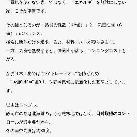
「電気を使わない家」ではなく、「エネルギーを無駄にしない
家」こそが本質です。
その鍵となるのが「熱損失係数（UA値）」と「気密性能（C
値）」のバランス。
極端に断熱だけを追求すると、材料コストが膨らみます。
一方、気密を無視すると、快適性が落ち、ランニングコストも上
がる。
かおり木工房ではこの“トレードオフ”を防ぐため、
「Ua値0.46×C値0.1」を静岡気候に最適化した基準としていま
す。
理由はシンプル。
静岡市の冬は北海道のような厳寒地ではなく、
日射取得のコント
ロール
が最重要だから。
冬の南中高度は約33度。