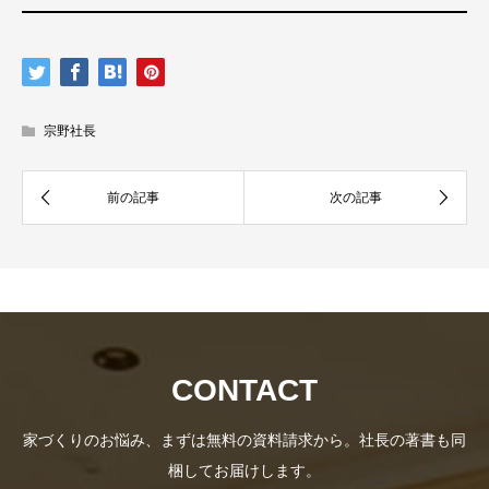
社
資
宗野社長
長
料
CONTACT
家づくりのお悩み、まずは無料の資料請求から。社長の著書も同
梱してお届けします。