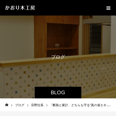
ブ
ロ
グ
BLOG
ブログ
宗野社長
「断熱と家計、どちらも守る“真の省エネ住宅”とは」