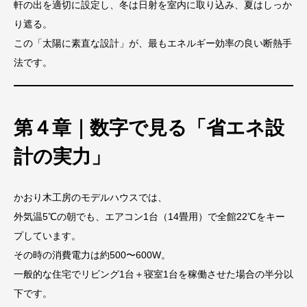
軒の出を適切に設定し、冬は日射を室内に取り込み、夏はしっか
り遮る。
この「太陽に素直な設計」が、最もエネルギー効率の良い断熱手
法です。
第４章｜数字で見る「省エネ設
計の実力」
かおり木工房のモデルハウスでは、
外気温5℃の朝でも、エアコン1台（14畳用）で全館22℃をキー
プしています。
その時の消費電力は約500〜600W。
一般的な住宅でリビング1台＋寝室1台を稼働させた場合の半分以
下です。