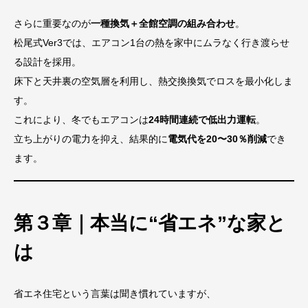
さらに重要なのが
一種換気＋全館空調の組み合わせ
。
松尾式Ver3では、エアコン1台の熱を家中にムラなく行き渡らせ
る設計を採用。
床下と天井裏の空気層を利用し、熱交換換気でロスを最小化しま
す。
これにより、冬でもエアコンは
24時間連続で低出力運転
。
立ち上がりの電力を抑え、結果的に
電気代を20〜30％削減
でき
ます。
第３章｜本当に“省エネ”な家と
は
省エネ住宅という言葉は聞き慣れていますが、