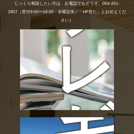
の
プ
じっくり相談したい方は、お電話でもどうぞ。054-261-
2807（受付9:00〜18:00・水曜定休／「HP見た」とお伝えくだ
さい）
お
レ
宅
ゼ