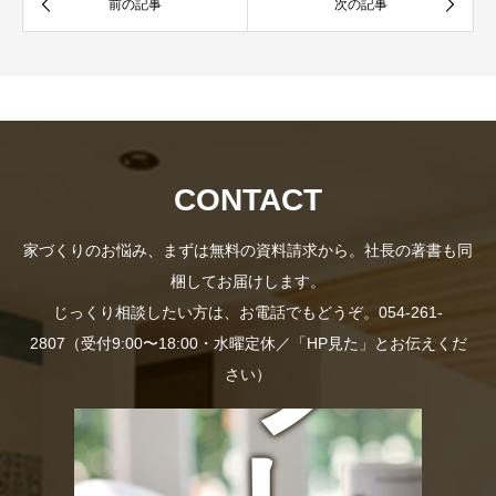
資
社
料
長
CONTACT
家づくりのお悩み、まずは無料の資料請求から。社長の著書も同
梱してお届けします。
プ
の
じっくり相談したい方は、お電話でもどうぞ。054-261-
2807（受付9:00〜18:00・水曜定休／「HP見た」とお伝えくだ
さい）