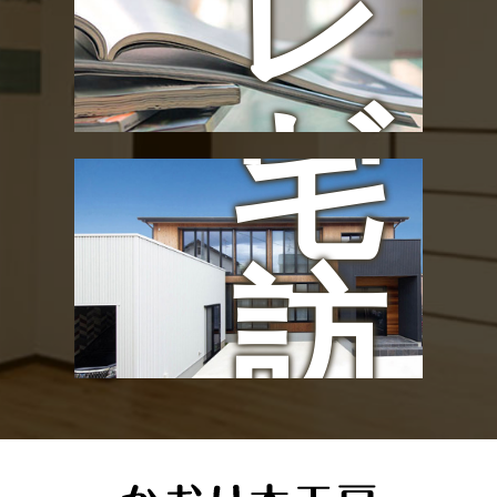
レ
お
ゼ
宅
ン
訪
ト