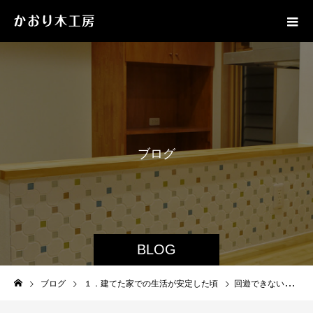
ブ
ロ
グ
BLOG
ブログ
１．建てた家での生活が安定した頃
回遊できない間取りによる動線ストレスを解消するには？