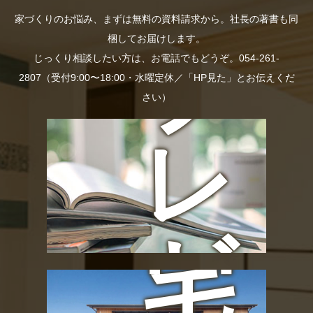
長
家づくりのお悩み、まずは無料の資料請求から。社長の著書も同
梱してお届けします。
プ
じっくり相談したい方は、お電話でもどうぞ。054-261-
の
2807（受付9:00〜18:00・水曜定休／「HP見た」とお伝えくだ
さい）
レ
お
ゼ
宅