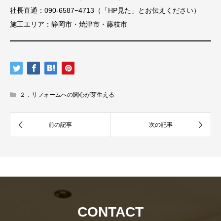
社長直通：090-6587−4713（「HP見た」とお伝えください）
施工エリア：静岡市・焼津市・藤枝市
２．リフォームへの関心が芽生える
資
社
料
CONTACT