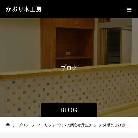
ブ
ロ
グ
BLOG
ブログ
２．リフォームへの関心が芽生える
外壁のひび割れや色あせが気になり始めたときの対応策とは