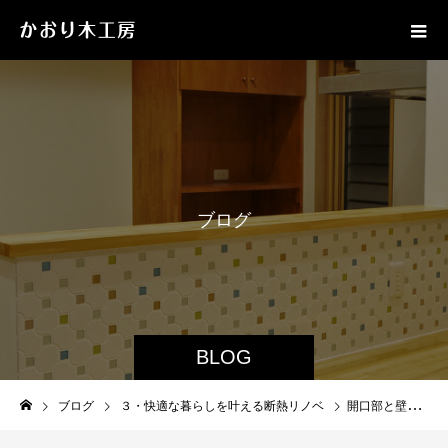
ブ
ロ
グ
BLOG
ブログ
３・快適な暮らしを叶える断熱リノベ
開口部と壁断熱のバランスで快適性確保とは？