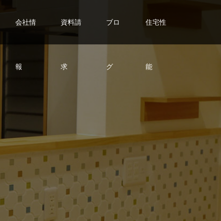
会社情
資料請
ブロ
住宅性
報
求
グ
能