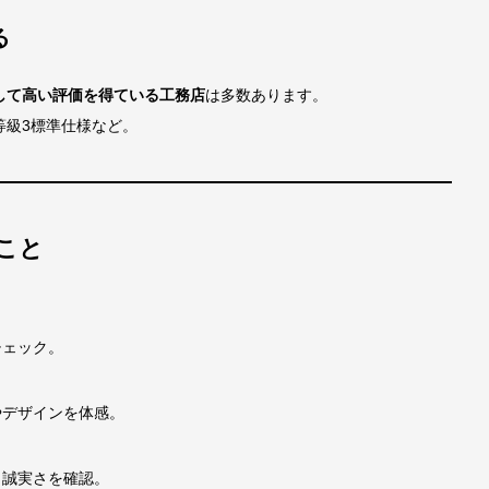
る
して高い評価を得ている工務店
は多数あります。
等級3標準仕様など。
こと
ェック。
デザインを体感。
誠実さを確認。