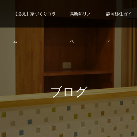
【必見】家づくりコラ
高断熱リノ
静岡移住ガイ
ム
ベ
ド
ブ
ロ
グ