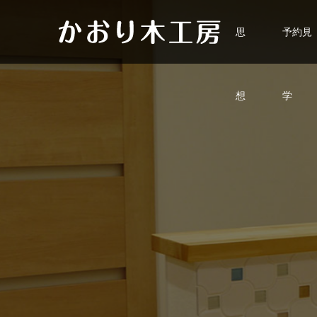
思
予約見
想
学