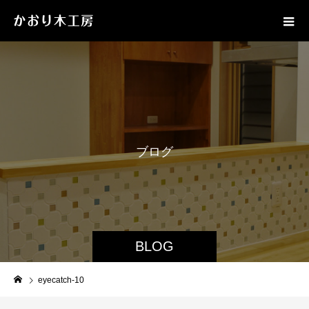
ブ
ロ
グ
BLOG
eyecatch-10