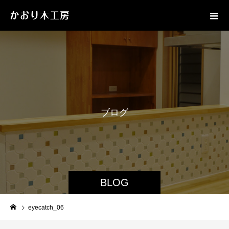
ブ
ロ
グ
BLOG
eyecatch_06