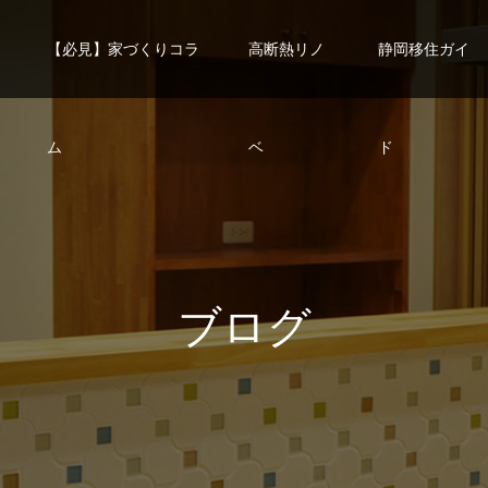
【必見】家づくりコラ
高断熱リノ
静岡移住ガイ
ム
ベ
ド
ブ
ロ
グ