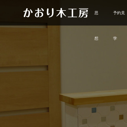
思
予約見
想
学