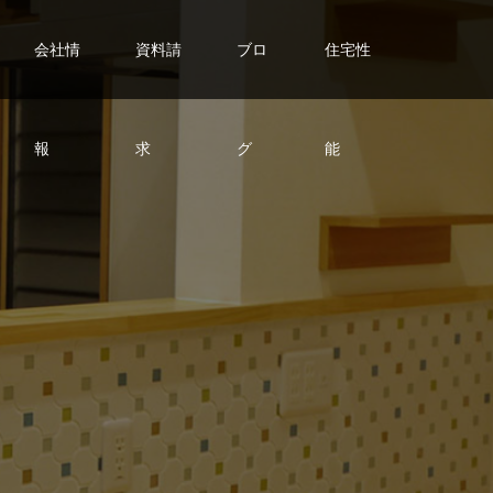
会社情
資料請
ブロ
住宅性
報
求
グ
能