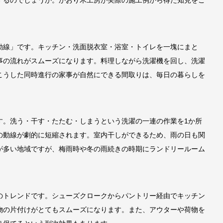
するのでしょうか。かおり木工房が実際の施工例から得た知見をご
動線」です。キッチン・洗面脱衣室・浴室・トイレを一塊にまと
事の流れがスムーズになります。料理しながら洗濯機を回し、洗濯
こうした同時進行の家事が自然にできる間取りは、毎日の暮らしを
す。洗う・干す・たたむ・しまうという洗濯の一連の作業を1か所
の動線が劇的に短縮されます。室内干しができるため、雨の日も関
が多い地域ですが、梅雨時や冬の雨続きの時期にランドリールーム
のトレンドです。シューズクロークからパントリー経由でキッチン
物の片付けがとてもスムーズになります。また、アウターや荷物を